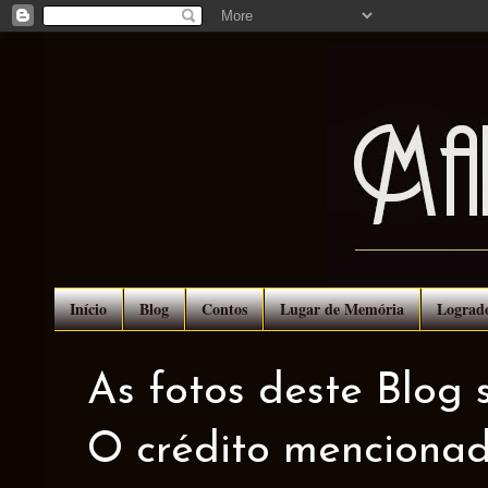
Início
Blog
Contos
Lugar de Memória
Lograd
As fotos deste Blog 
O crédito mencionad