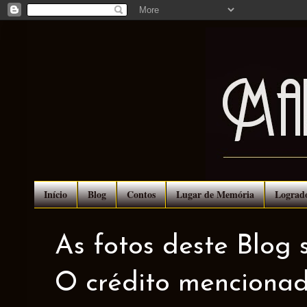
Início
Blog
Contos
Lugar de Memória
Lograd
As fotos deste Blog 
O crédito mencionad