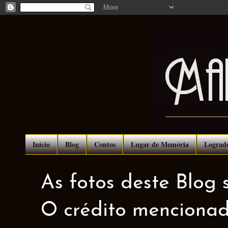
Início
Blog
Contos
Lugar de Memória
Lograd
As fotos deste Blog 
O crédito mencionad