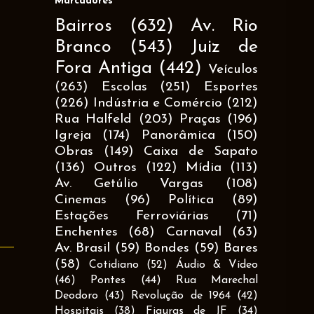
Marcadores
Bairros
(632)
Av. Rio
Branco
(543)
Juiz de
Fora Antiga
(442)
Veículos
(263)
Escolas
(251)
Esportes
(226)
Indústria e Comércio
(212)
Rua Halfeld
(203)
Praças
(196)
Igreja
(174)
Panorâmica
(150)
Obras
(149)
Caixa de Sapato
(136)
Outros
(122)
Mídia
(113)
Av. Getúlio Vargas
(108)
Cinemas
(96)
Política
(89)
Estações Ferroviárias
(71)
Enchentes
(68)
Carnaval
(63)
Av. Brasil
(59)
Bondes
(59)
Bares
(58)
Cotidiano
(52)
Áudio & Vídeo
(46)
Pontes
(44)
Rua Marechal
Deodoro
(43)
Revolução de 1964
(42)
Hospitais
(38)
Figuras de JF
(34)