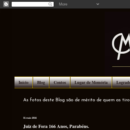
Início
Blog
Contos
Lugar de Memória
Lograd
As fotos deste Blog são de mérito de quem as tir
31 maio 2016
Juiz de Fora 166 Anos, Parabéns.