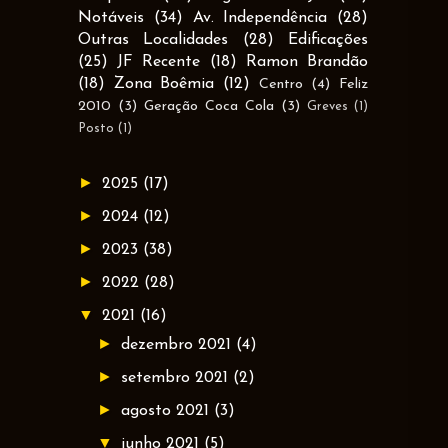
Notáveis
(34)
Av. Independência
(28)
Outras Localidades
(28)
Edificações
(25)
JF Recente
(18)
Ramon Brandão
(18)
Zona Boêmia
(12)
Centro
(4)
Feliz
2010
(3)
Geração Coca Cola
(3)
Greves
(1)
Posto
(1)
►
2025
(17)
►
2024
(12)
►
2023
(38)
►
2022
(28)
▼
2021
(16)
►
dezembro 2021
(4)
►
setembro 2021
(2)
►
agosto 2021
(3)
▼
junho 2021
(5)