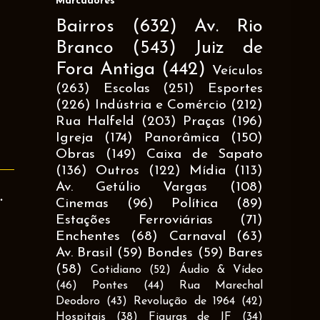
Marcadores
Bairros
(632)
Av. Rio
Branco
(543)
Juiz de
Fora Antiga
(442)
Veículos
(263)
Escolas
(251)
Esportes
(226)
Indústria e Comércio
(212)
Rua Halfeld
(203)
Praças
(196)
Igreja
(174)
Panorâmica
(150)
Obras
(149)
Caixa de Sapato
(136)
Outros
(122)
Mídia
(113)
Av. Getúlio Vargas
(108)
.
Cinemas
(96)
Política
(89)
Estações Ferroviárias
(71)
Enchentes
(68)
Carnaval
(63)
Av. Brasil
(59)
Bondes
(59)
Bares
(58)
Cotidiano
(52)
Áudio & Vídeo
(46)
Pontes
(44)
Rua Marechal
Deodoro
(43)
Revolução de 1964
(42)
Hospitais
(38)
Figuras de JF
(34)