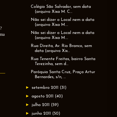
Colégio São Salvador, sem data
(arquivo Xixa M. C...
Não sei dizer o Local nem a data
(arquivo Xixa M....
a?
Não sei dizer o Local nem a data
ema
(arquivo Xixa M....
Rua Direita, Av. Rio Branco, sem
data (arquivo Xix...
Rua Tenente Freitas, bairro Santa
Terezinha, sem d...
Paróquia Santa Cruz, Praça Artur
Bernardes, s/n, ...
►
setembro 2011
(31)
►
agosto 2011
(40)
►
julho 2011
(59)
►
junho 2011
(50)