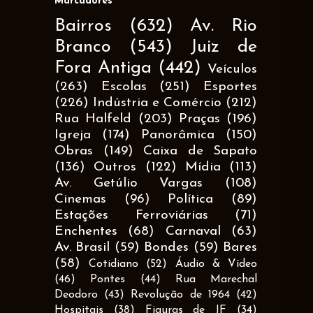
Marcadores
Bairros
(632)
Av. Rio
Branco
(543)
Juiz de
Fora Antiga
(442)
Veículos
(263)
Escolas
(251)
Esportes
(226)
Indústria e Comércio
(212)
Rua Halfeld
(203)
Praças
(196)
Igreja
(174)
Panorâmica
(150)
Obras
(149)
Caixa de Sapato
(136)
Outros
(122)
Mídia
(113)
Av. Getúlio Vargas
(108)
Cinemas
(96)
Política
(89)
Estações Ferroviárias
(71)
Enchentes
(68)
Carnaval
(63)
Av. Brasil
(59)
Bondes
(59)
Bares
(58)
Cotidiano
(52)
Áudio & Vídeo
(46)
Pontes
(44)
Rua Marechal
Deodoro
(43)
Revolução de 1964
(42)
Hospitais
(38)
Figuras de JF
(34)