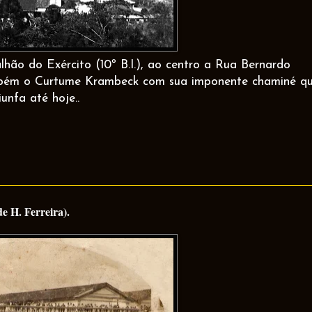
lhão do Exército (10º B.I.), ao centro a Rua Bernardo
mbém o Curtume Krambeck com sua imponente chaminé q
iunfa até hoje..
e H. Ferreira).