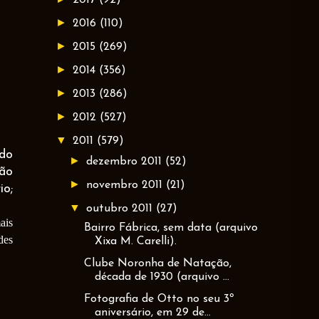
►
2016
(110)
►
2015
(269)
►
2014
(356)
►
2013
(286)
►
2012
(527)
▼
2011
(579)
 do
►
dezembro 2011
(52)
oão
►
novembro 2011
(21)
io;
▼
outubro 2011
(27)
ais
Bairro Fábrica, sem data (arquivo
des
Xixa M. Carelli).
Clube Noronha de Natação,
década de 1930 (arquivo ...
Fotografia de Otto no seu 3º
aniversário, em 29 de...