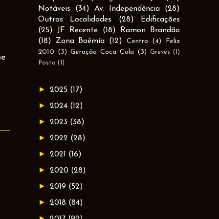
Notáveis
(34)
Av. Independência
(28)
Outras Localidades
(28)
Edificações
(25)
JF Recente
(18)
Ramon Brandão
(18)
Zona Boêmia
(12)
Centro
(4)
Feliz
2010
(3)
Geração Coca Cola
(3)
Greves
(1)
ue
Posto
(1)
►
2025
(17)
►
2024
(12)
►
2023
(38)
►
2022
(28)
►
2021
(16)
►
2020
(28)
►
2019
(52)
►
2018
(84)
►
2017
(92)