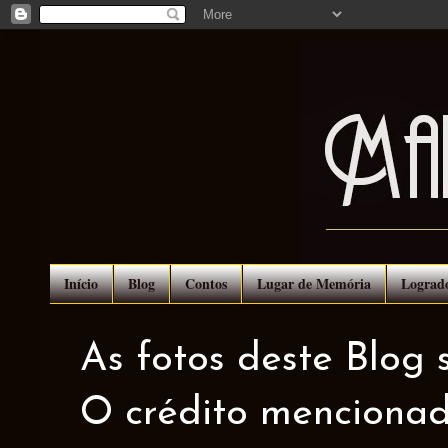
Início
Blog
Contos
Lugar de Memória
Lograd
As fotos deste Blog 
O crédito mencionad