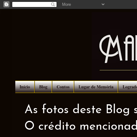
Início
Blog
Contos
Lugar de Memória
Lograd
As fotos deste Blog 
O crédito mencionad