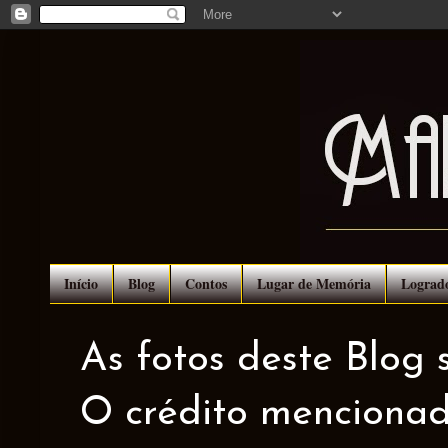
Início
Blog
Contos
Lugar de Memória
Lograd
As fotos deste Blog 
O crédito mencionad