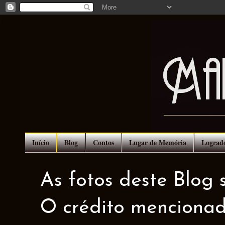
Início
Blog
Contos
Lugar de Memória
Lograd
As fotos deste Blog 
O crédito mencionad