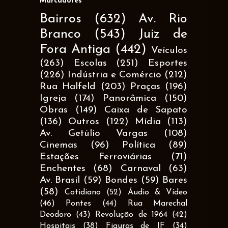
Marcadores
Bairros
(632)
Av. Rio
Branco
(543)
Juiz de
Fora Antiga
(442)
Veículos
(263)
Escolas
(251)
Esportes
(226)
Indústria e Comércio
(212)
Rua Halfeld
(203)
Praças
(196)
Igreja
(174)
Panorâmica
(150)
Obras
(149)
Caixa de Sapato
(136)
Outros
(122)
Mídia
(113)
Av. Getúlio Vargas
(108)
Cinemas
(96)
Política
(89)
Estações Ferroviárias
(71)
Enchentes
(68)
Carnaval
(63)
Av. Brasil
(59)
Bondes
(59)
Bares
(58)
Cotidiano
(52)
Áudio & Vídeo
(46)
Pontes
(44)
Rua Marechal
Deodoro
(43)
Revolução de 1964
(42)
Hospitais
(38)
Figuras de JF
(34)