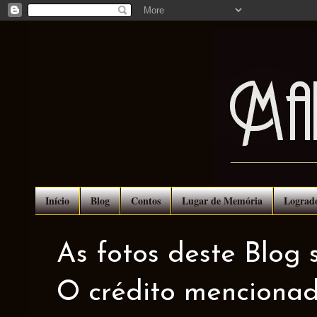
Início
Blog
Contos
Lugar de Memória
Lograd
As fotos deste Blog 
O crédito mencionad