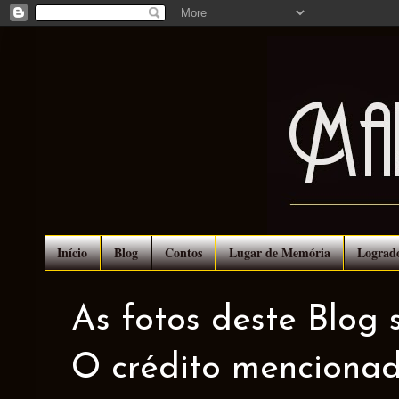
Início
Blog
Contos
Lugar de Memória
Lograd
As fotos deste Blog 
O crédito mencionad