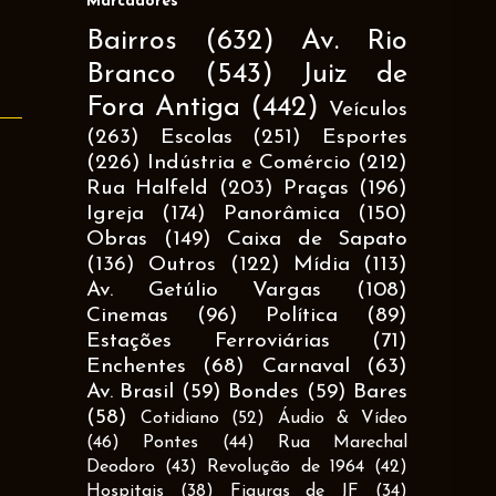
Marcadores
Bairros
(632)
Av. Rio
Branco
(543)
Juiz de
Fora Antiga
(442)
Veículos
(263)
Escolas
(251)
Esportes
(226)
Indústria e Comércio
(212)
Rua Halfeld
(203)
Praças
(196)
Igreja
(174)
Panorâmica
(150)
Obras
(149)
Caixa de Sapato
(136)
Outros
(122)
Mídia
(113)
Av. Getúlio Vargas
(108)
Cinemas
(96)
Política
(89)
Estações Ferroviárias
(71)
Enchentes
(68)
Carnaval
(63)
Av. Brasil
(59)
Bondes
(59)
Bares
(58)
Cotidiano
(52)
Áudio & Vídeo
(46)
Pontes
(44)
Rua Marechal
Deodoro
(43)
Revolução de 1964
(42)
Hospitais
(38)
Figuras de JF
(34)