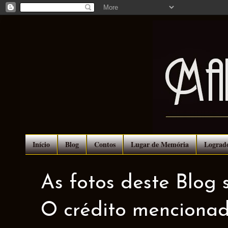
Início
Blog
Contos
Lugar de Memória
Lograd
As fotos deste Blog 
O crédito mencionad