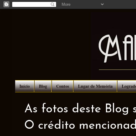
Início
Blog
Contos
Lugar de Memória
Lograd
As fotos deste Blog 
O crédito mencionad