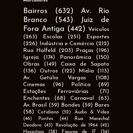
Marcadores
Bairros
(632)
Av. Rio
Branco
(543)
Juiz de
Fora Antiga
(442)
Veículos
(263)
Escolas
(251)
Esportes
(226)
Indústria e Comércio
(212)
Rua Halfeld
(203)
Praças
(196)
Igreja
(174)
Panorâmica
(150)
Obras
(149)
Caixa de Sapato
(136)
Outros
(122)
Mídia
(113)
Av. Getúlio Vargas
(108)
Cinemas
(96)
Política
(89)
Estações Ferroviárias
(71)
Enchentes
(68)
Carnaval
(63)
Av. Brasil
(59)
Bondes
(59)
Bares
(58)
Cotidiano
(52)
Áudio & Vídeo
(46)
Pontes
(44)
Rua Marechal
Deodoro
(43)
Revolução de 1964
(42)
Hospitais
(38)
Figuras de JF
(34)