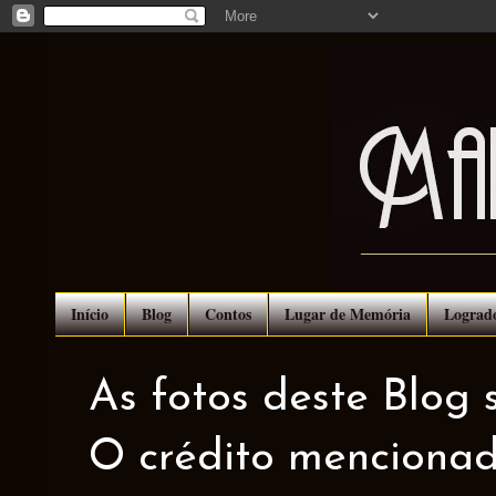
Início
Blog
Contos
Lugar de Memória
Lograd
As fotos deste Blog 
O crédito mencionad