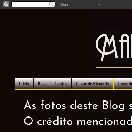
Início
Blog
Contos
Lugar de Memória
Lograd
As fotos deste Blog 
O crédito mencionad