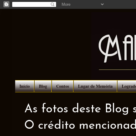
Início
Blog
Contos
Lugar de Memória
Lograd
As fotos deste Blog 
O crédito mencionad