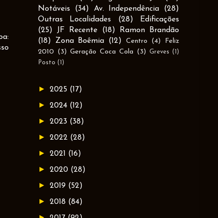
Notáveis
(34)
Av. Independência
(28)
Outras Localidades
(28)
Edificações
(25)
JF Recente
(18)
Ramon Brandão
oa:
(18)
Zona Boêmia
(12)
Centro
(4)
Feliz
sso
2010
(3)
Geração Coca Cola
(3)
Greves
(1)
Posto
(1)
►
2025
(17)
►
2024
(12)
►
2023
(38)
►
2022
(28)
►
2021
(16)
►
2020
(28)
►
2019
(52)
►
2018
(84)
►
2017
(92)