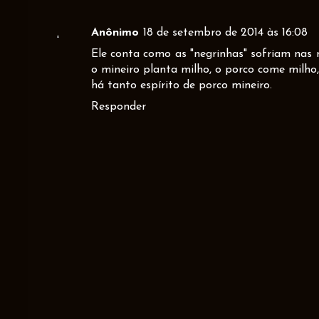
Anônimo
18 de setembro de 2014 às 16:08
Ele conta como as "negrinhas" sofriam na
o mineiro planta milho, o porco come milho
há tanto espírito de porco mineiro.
Responder