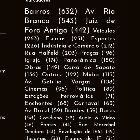
Marcadores
Bairros
(632)
Av. Rio
Branco
(543)
Juiz de
Fora Antiga
(442)
Veículos
(263)
Escolas
(251)
Esportes
(226)
Indústria e Comércio
(212)
Rua Halfeld
(203)
Praças
(196)
Igreja
(174)
Panorâmica
(150)
Obras
(149)
Caixa de Sapato
hum
(136)
Outros
(122)
Mídia
(113)
Av. Getúlio Vargas
(108)
Cinemas
(96)
Política
(89)
Estações Ferroviárias
(71)
Enchentes
(68)
Carnaval
(63)
Av. Brasil
(59)
Bondes
(59)
Bares
rno
(58)
Cotidiano
(52)
Áudio & Vídeo
(46)
Pontes
(44)
Rua Marechal
Deodoro
(43)
Revolução de 1964
(42)
Hospitais
(38)
Figuras de JF
(34)