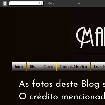
Início
Blog
Contos
Lugar de Memória
Lograd
As fotos deste Blog 
O crédito mencionad