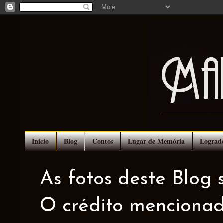
Início
Blog
Contos
Lugar de Memória
Lograd
As fotos deste Blog 
O crédito mencionad