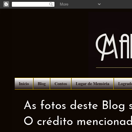
Início
Blog
Contos
Lugar de Memória
Lograd
As fotos deste Blog 
O crédito mencionad