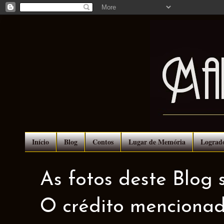
Início
Blog
Contos
Lugar de Memória
Lograd
As fotos deste Blog 
O crédito mencionad