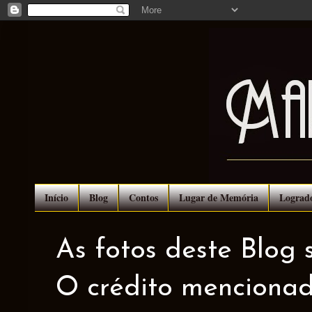
Início
Blog
Contos
Lugar de Memória
Lograd
As fotos deste Blog 
O crédito mencionad