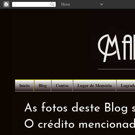
Início
Blog
Contos
Lugar de Memória
Lograd
As fotos deste Blog 
O crédito mencionad