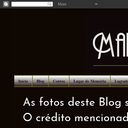
Início
Blog
Contos
Lugar de Memória
Lograd
As fotos deste Blog 
O crédito mencionad