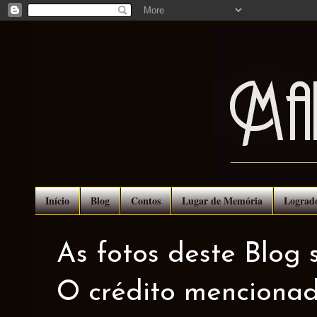
Início
Blog
Contos
Lugar de Memória
Lograd
As fotos deste Blog 
O crédito mencionad