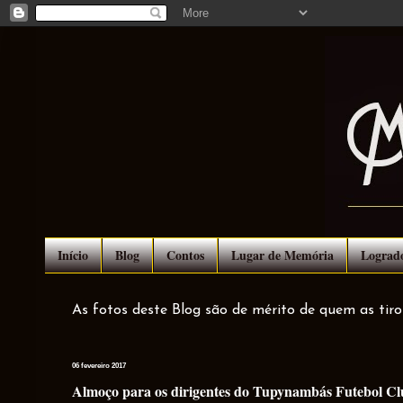
Início
Blog
Contos
Lugar de Memória
Lograd
As fotos deste Blog são de mérito de quem as tir
06 fevereiro 2017
Almoço para os dirigentes do Tupynambás Futebol Clu