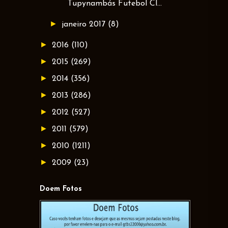
Tupynambás Futebol Cl...
►
janeiro 2017
(8)
►
2016
(110)
►
2015
(269)
►
2014
(356)
►
2013
(286)
►
2012
(527)
►
2011
(579)
►
2010
(1211)
►
2009
(23)
Doem Fotos