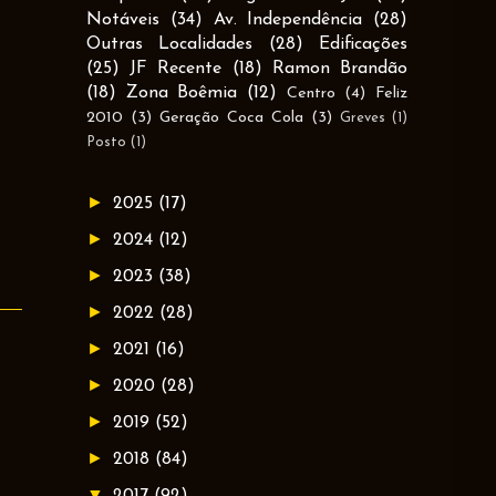
Notáveis
(34)
Av. Independência
(28)
Outras Localidades
(28)
Edificações
(25)
JF Recente
(18)
Ramon Brandão
(18)
Zona Boêmia
(12)
Centro
(4)
Feliz
2010
(3)
Geração Coca Cola
(3)
Greves
(1)
Posto
(1)
►
2025
(17)
►
2024
(12)
►
2023
(38)
►
2022
(28)
►
2021
(16)
►
2020
(28)
►
2019
(52)
►
2018
(84)
▼
2017
(92)