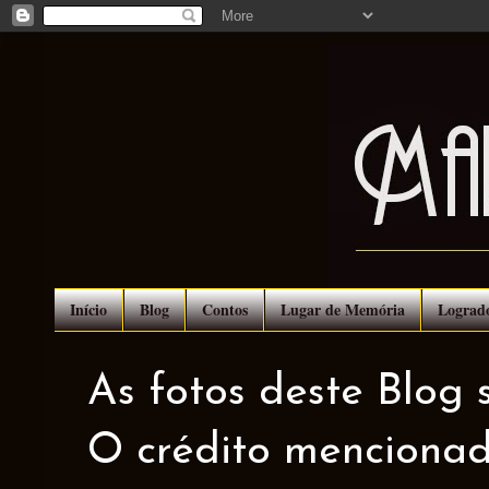
Início
Blog
Contos
Lugar de Memória
Lograd
As fotos deste Blog 
O crédito mencionad