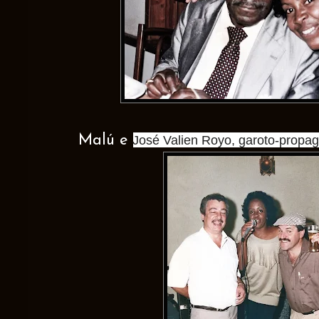
José Valien Royo, garoto-propag
Malú e