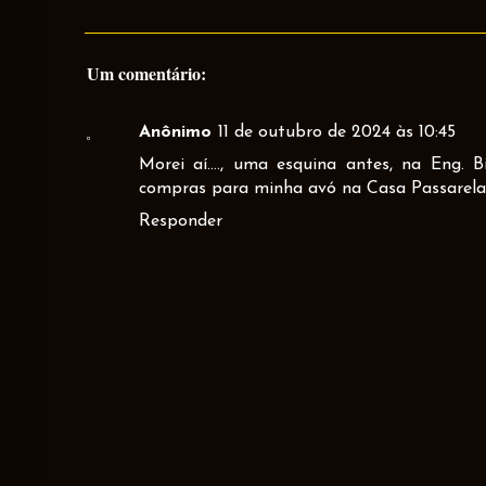
Um comentário:
Anônimo
11 de outubro de 2024 às 10:45
Morei aí...., uma esquina antes, na Eng
compras para minha avó na Casa Passarela..
Responder