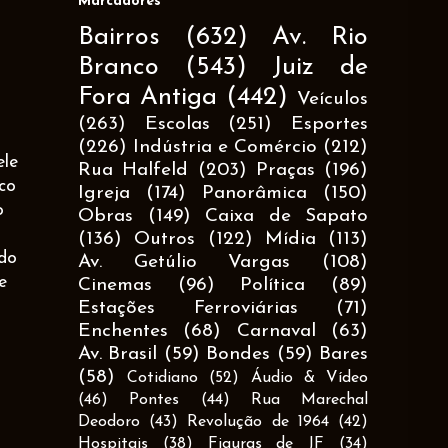
Marcadores
Bairros
(632)
Av. Rio
Branco
(543)
Juiz de
Fora Antiga
(442)
Veículos
(263)
Escolas
(251)
Esportes
(226)
Indústria e Comércio
(212)
ele
Rua Halfeld
(203)
Praças
(196)
co
Igreja
(174)
Panorâmica
(150)
o
Obras
(149)
Caixa de Sapato
(136)
Outros
(122)
Mídia
(113)
ado
Av. Getúlio Vargas
(108)
e
Cinemas
(96)
Política
(89)
Estações Ferroviárias
(71)
Enchentes
(68)
Carnaval
(63)
Av. Brasil
(59)
Bondes
(59)
Bares
(58)
Cotidiano
(52)
Áudio & Vídeo
(46)
Pontes
(44)
Rua Marechal
Deodoro
(43)
Revolução de 1964
(42)
Hospitais
(38)
Figuras de JF
(34)