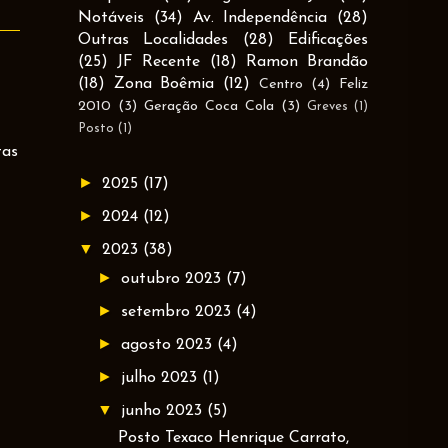
Notáveis
(34)
Av. Independência
(28)
Outras Localidades
(28)
Edificações
(25)
JF Recente
(18)
Ramon Brandão
(18)
Zona Boêmia
(12)
Centro
(4)
Feliz
2010
(3)
Geração Coca Cola
(3)
Greves
(1)
Posto
(1)
tas
►
2025
(17)
►
2024
(12)
▼
2023
(38)
►
outubro 2023
(7)
►
setembro 2023
(4)
►
agosto 2023
(4)
►
julho 2023
(1)
▼
junho 2023
(5)
Posto Texaco Henrique Carrato,