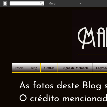
Início
Blog
Contos
Lugar de Memória
Lograd
As fotos deste Blog 
O crédito mencionad