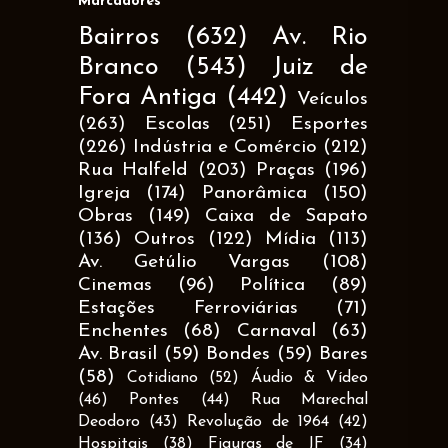
Marcadores
Bairros
(632)
Av. Rio
Branco
(543)
Juiz de
Fora Antiga
(442)
Veículos
(263)
Escolas
(251)
Esportes
(226)
Indústria e Comércio
(212)
Rua Halfeld
(203)
Praças
(196)
Igreja
(174)
Panorâmica
(150)
Obras
(149)
Caixa de Sapato
(136)
Outros
(122)
Mídia
(113)
Av. Getúlio Vargas
(108)
Cinemas
(96)
Política
(89)
Estações Ferroviárias
(71)
Enchentes
(68)
Carnaval
(63)
Av. Brasil
(59)
Bondes
(59)
Bares
(58)
Cotidiano
(52)
Áudio & Vídeo
(46)
Pontes
(44)
Rua Marechal
Deodoro
(43)
Revolução de 1964
(42)
Hospitais
(38)
Figuras de JF
(34)