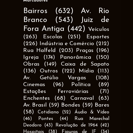
Marcadores
Bairros
(632)
Av. Rio
Branco
(543)
Juiz de
Fora Antiga
(442)
Veículos
(263)
Escolas
(251)
Esportes
(226)
Indústria e Comércio
(212)
Rua Halfeld
(203)
Praças
(196)
Igreja
(174)
Panorâmica
(150)
Obras
(149)
Caixa de Sapato
(136)
Outros
(122)
Mídia
(113)
Av. Getúlio Vargas
(108)
Cinemas
(96)
Política
(89)
Estações Ferroviárias
(71)
Enchentes
(68)
Carnaval
(63)
Av. Brasil
(59)
Bondes
(59)
Bares
(58)
Cotidiano
(52)
Áudio & Vídeo
(46)
Pontes
(44)
Rua Marechal
Deodoro
(43)
Revolução de 1964
(42)
Hospitais
(38)
Figuras de JF
(34)