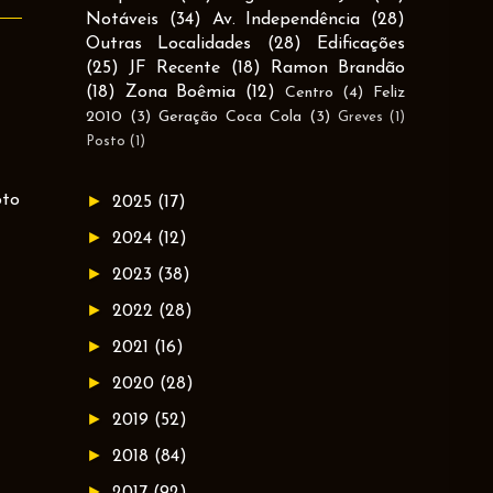
Notáveis
(34)
Av. Independência
(28)
Outras Localidades
(28)
Edificações
(25)
JF Recente
(18)
Ramon Brandão
(18)
Zona Boêmia
(12)
Centro
(4)
Feliz
2010
(3)
Geração Coca Cola
(3)
Greves
(1)
Posto
(1)
oto
►
2025
(17)
►
2024
(12)
►
2023
(38)
►
2022
(28)
►
2021
(16)
►
2020
(28)
►
2019
(52)
►
2018
(84)
►
2017
(92)