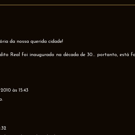
ria da nossa querida cidade!
ito Real foi inaugurado na década de 30... portanto, está f
 2010 às 15:43
o.
:32