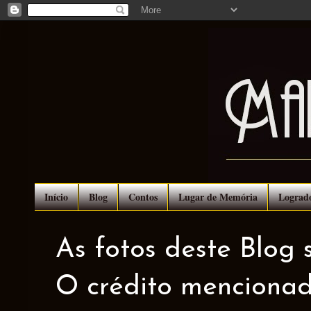
Início
Blog
Contos
Lugar de Memória
Lograd
As fotos deste Blog 
O crédito mencionad