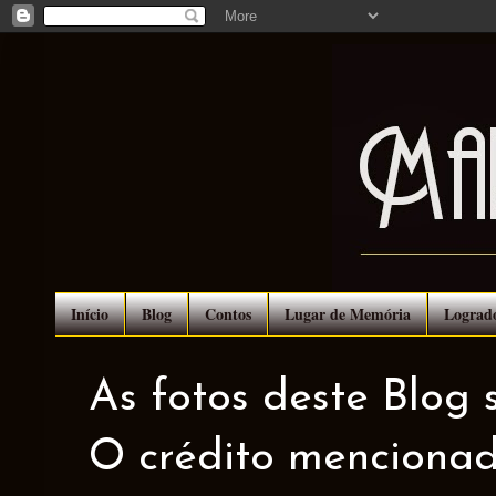
Início
Blog
Contos
Lugar de Memória
Lograd
As fotos deste Blog 
O crédito mencionad