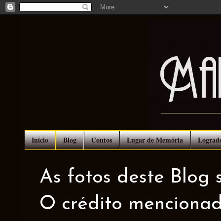
Início
Blog
Contos
Lugar de Memória
Lograd
As fotos deste Blog 
O crédito mencionad