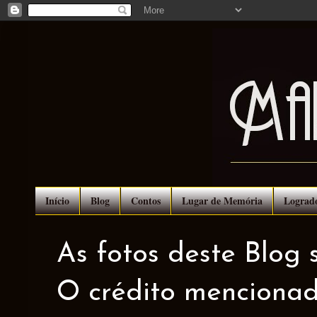
Início
Blog
Contos
Lugar de Memória
Lograd
As fotos deste Blog 
O crédito mencionad