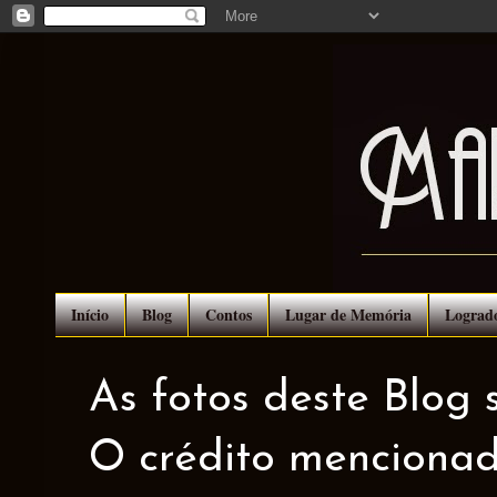
Início
Blog
Contos
Lugar de Memória
Lograd
As fotos deste Blog 
O crédito mencionad