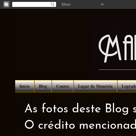
Início
Blog
Contos
Lugar de Memória
Lograd
As fotos deste Blog 
O crédito mencionad