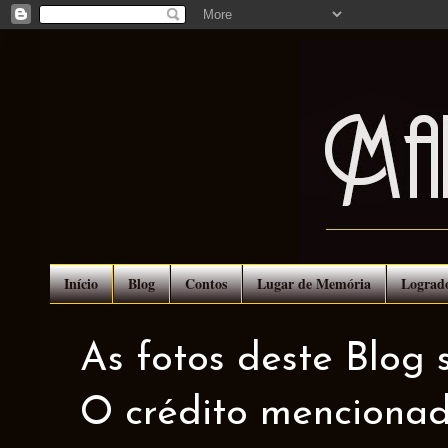
Início
Blog
Contos
Lugar de Memória
Lograd
As fotos deste Blog 
O crédito mencionad