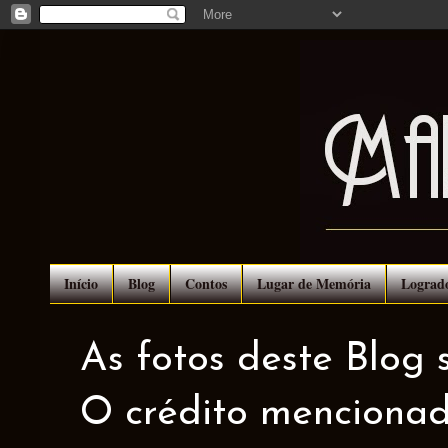
Início
Blog
Contos
Lugar de Memória
Lograd
As fotos deste Blog 
O crédito mencionad