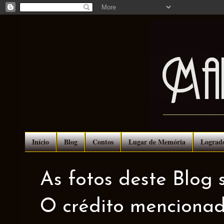
Início
Blog
Contos
Lugar de Memória
Lograd
As fotos deste Blog 
O crédito mencionad