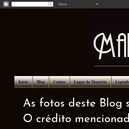
Início
Blog
Contos
Lugar de Memória
Lograd
As fotos deste Blog 
O crédito mencionad