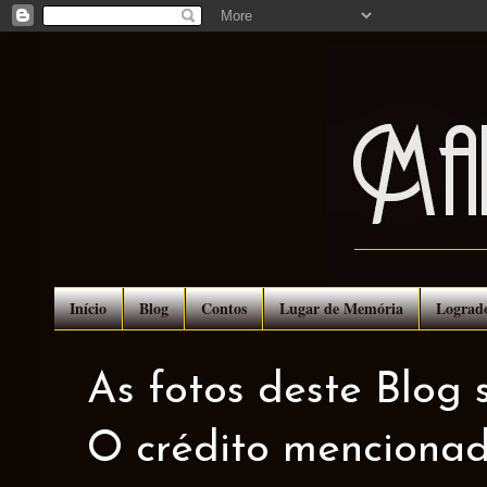
Início
Blog
Contos
Lugar de Memória
Lograd
As fotos deste Blog 
O crédito mencionad