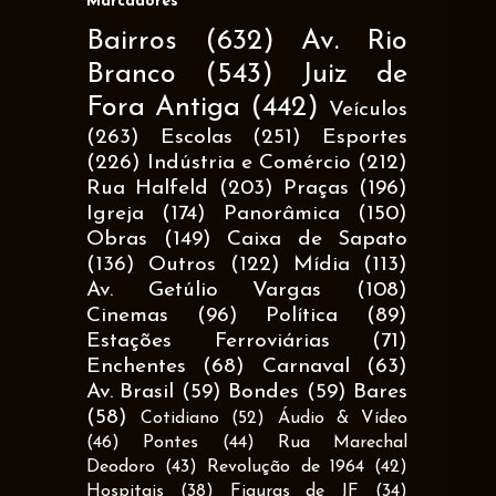
Marcadores
Bairros
(632)
Av. Rio
Branco
(543)
Juiz de
Fora Antiga
(442)
Veículos
(263)
Escolas
(251)
Esportes
(226)
Indústria e Comércio
(212)
Rua Halfeld
(203)
Praças
(196)
Igreja
(174)
Panorâmica
(150)
Obras
(149)
Caixa de Sapato
(136)
Outros
(122)
Mídia
(113)
Av. Getúlio Vargas
(108)
Cinemas
(96)
Política
(89)
Estações Ferroviárias
(71)
Enchentes
(68)
Carnaval
(63)
Av. Brasil
(59)
Bondes
(59)
Bares
(58)
Cotidiano
(52)
Áudio & Vídeo
(46)
Pontes
(44)
Rua Marechal
Deodoro
(43)
Revolução de 1964
(42)
Hospitais
(38)
Figuras de JF
(34)