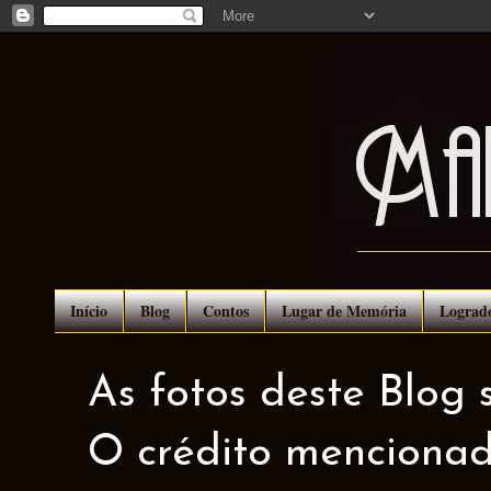
Início
Blog
Contos
Lugar de Memória
Lograd
As fotos deste Blog 
O crédito mencionad