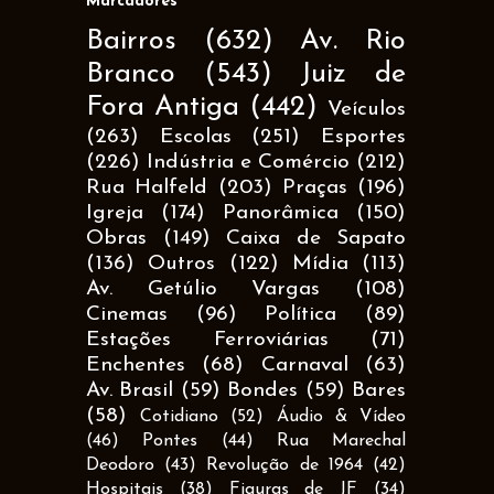
Marcadores
Bairros
(632)
Av. Rio
Branco
(543)
Juiz de
Fora Antiga
(442)
Veículos
(263)
Escolas
(251)
Esportes
(226)
Indústria e Comércio
(212)
Rua Halfeld
(203)
Praças
(196)
Igreja
(174)
Panorâmica
(150)
Obras
(149)
Caixa de Sapato
(136)
Outros
(122)
Mídia
(113)
Av. Getúlio Vargas
(108)
Cinemas
(96)
Política
(89)
Estações Ferroviárias
(71)
Enchentes
(68)
Carnaval
(63)
Av. Brasil
(59)
Bondes
(59)
Bares
(58)
Cotidiano
(52)
Áudio & Vídeo
(46)
Pontes
(44)
Rua Marechal
Deodoro
(43)
Revolução de 1964
(42)
Hospitais
(38)
Figuras de JF
(34)