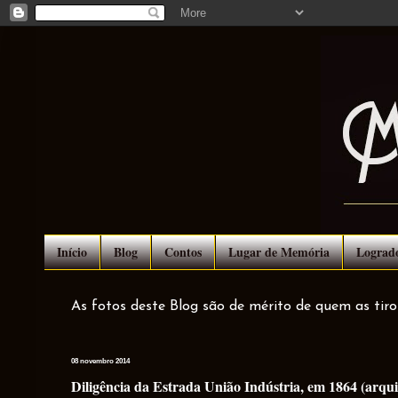
Início
Blog
Contos
Lugar de Memória
Lograd
As fotos deste Blog são de mérito de quem as tir
08 novembro 2014
Diligência da Estrada União Indústria, em 1864 (arq