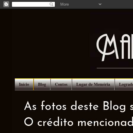
Início
Blog
Contos
Lugar de Memória
Lograd
As fotos deste Blog 
O crédito mencionad